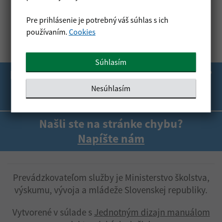
Pre prihlásenie je potrebný váš súhlas s ich
používaním.
Cookies
Súhlasím
Boli tieto informácie pre vás užitočné?
Nesúhlasím
Áno
Nie
Boli tieto informácie p
Boli tieto informá
Našli ste na stránke chybu?
Napíšte nám
Prevádzkovateľom služby je Ministerstvo školstva,
výskumu, vývoja a mládeže Slovenskej republiky.
Vytvorené v súlade s
Jednotným dizajn manuálom